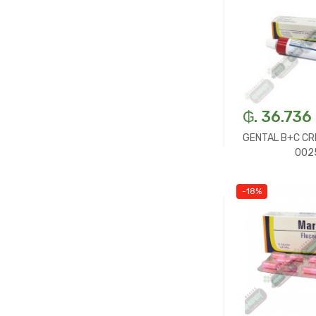
₲. 36.736
GENTAL B+C CR
002
-18%
-
U