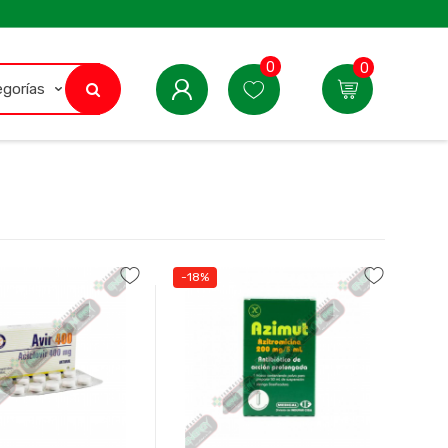
0
0
-18%