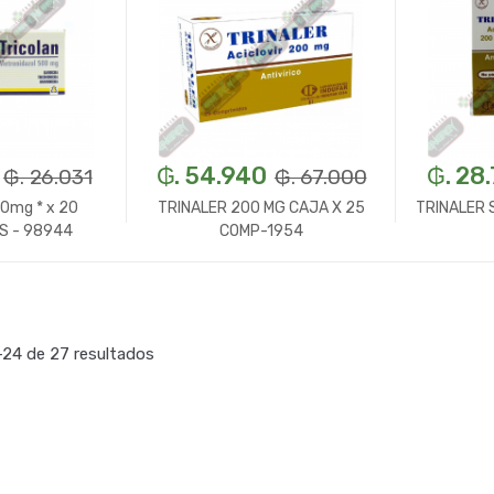
₲. 54.940
₲. 28
₲. 26.031
₲. 67.000
0mg * x 20
TRINALER 200 MG CAJA X 25
TRINALER 
S - 98944
COMP-1954
n.
+
-
Un.
+
-
24 de 27 resultados