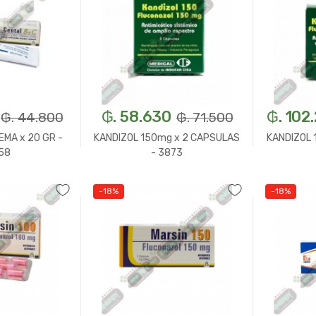
₲. 58.630
₲. 102
₲. 44.800
₲. 71.500
EMA x 20 GR -
KANDIZOL 150mg x 2 CAPSULAS
KANDIZOL 
58
- 3873
-18%
-18%
n.
+
-
Un.
+
-