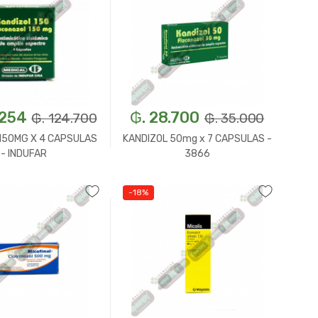
.254
₲. 28.700
₲. 124.700
₲. 35.000
150MG X 4 CAPSULAS
KANDIZOL 50mg x 7 CAPSULAS -
- INDUFAR
3866
-18%
Un.
+
-
Un.
+