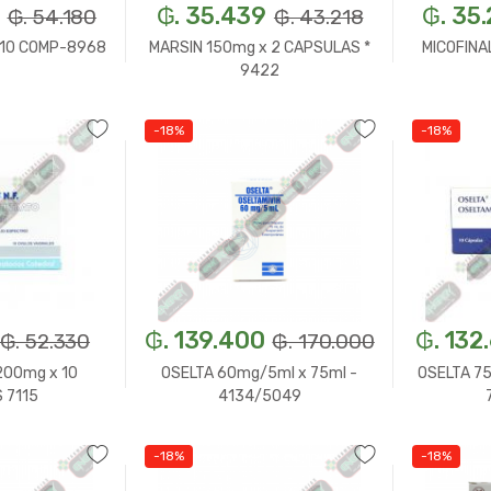
₲. 35.439
₲. 35
₲. 54.180
₲. 43.218
 10 COMP-8968
MARSIN 150mg x 2 CAPSULAS *
MICOFINA
9422
-18%
-18%
n.
+
-
Un.
+
-
₲. 139.400
₲. 132
₲. 52.330
₲. 170.000
200mg x 10
OSELTA 60mg/5ml x 75ml -
OSELTA 75
 7115
4134/5049
-18%
-18%
n.
+
-
Un.
+
-