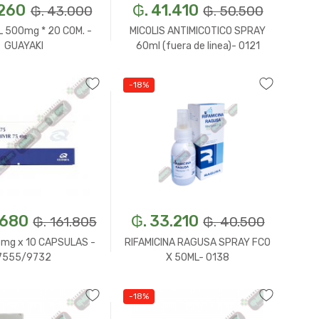
.260
₲. 41.410
₲. 43.000
₲. 50.500
L 500mg * 20 COM. -
MICOLIS ANTIMICOTICO SPRAY
GUAYAKI
60ml (fuera de linea)- 0121
-18%
Un.
+
-
Un.
+
.680
₲. 33.210
₲. 161.805
₲. 40.500
mg x 10 CAPSULAS -
RIFAMICINA RAGUSA SPRAY FCO
7555/9732
X 50ML- 0138
-18%
Un.
+
-
Un.
+