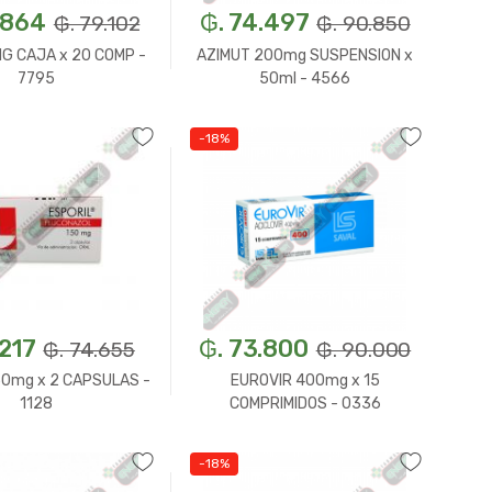
.864
₲. 74.497
₲. 79.102
₲. 90.850
MG CAJA x 20 COMP -
AZIMUT 200mg SUSPENSION x
7795
50ml - 4566
-18%
Un.
+
-
Un.
+
.217
₲. 73.800
₲. 74.655
₲. 90.000
50mg x 2 CAPSULAS -
EUROVIR 400mg x 15
1128
COMPRIMIDOS - 0336
-18%
Un.
+
-
Un.
+