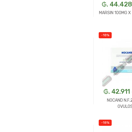
₲. 44.428
MARSIN 100MG X
-18%
-
U
₲. 42.911
NOCAND N.F.
OVULOS
-18%
-
U