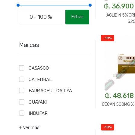
₲. 36.900
ACLIDIN 5% CR
Filtrar
52
-18%
-
U
Marcas
CASASCO
CATEDRAL
FARMACEUTICA PYA.
₲. 48.618
GUAYAKI
CECAN 500MG X
INDUFAR
+ Ver más
-18%
-
U