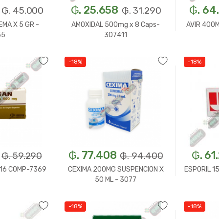
₲. 25.658
₲. 64
₲. 45.000
₲. 31.290
EMA X 5 GR -
AMOXIDAL 500mg x 8 Caps-
AVIR 400
55
307411
-18%
-18%
n.
+
-
Un.
+
-
₲. 77.408
₲. 61
₲. 59.290
₲. 94.400
 16 COMP-7369
CEXIMA 200MG SUSPENCION X
ESPORIL 1
50 ML - 3077
-18%
-18%
n.
+
-
Un.
+
-