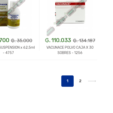
.700
₲. 110.033
₲. 35.000
₲. 134.187
SUSPENSION x 62,5ml
VACUNACE POLVO CAJA X 30
- 4757
SOBRES - 1256
Un.
+
-
Un.
+
1
2