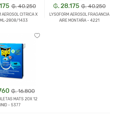
.175
₲. 28.175
₲. 40.250
₲. 40.250
 AEROSOL CITRICA X
LYSOFORM AEROSOL FRAGANCIA
 ML-2808/1433
AIRE MONTAÑA - 4221
Un.
+
-
Un.
+
.760
₲. 16.800
BLETAS MATS 20X 12
UNID - 5377
Un.
+