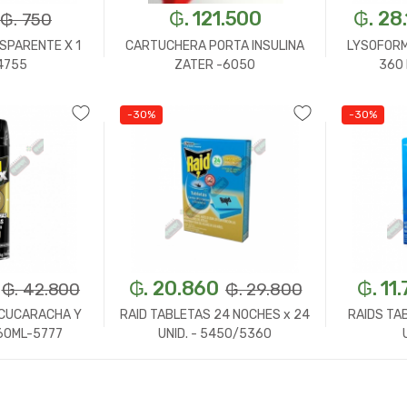
₲. 121.500
₲. 28
₲. 750
SPARENTE X 1
CARTUCHERA PORTA INSULINA
LYSOFORM
 4755
ZATER -6050
360
-30%
-30%
n.
+
-
Un.
+
-
₲. 20.860
₲. 11
₲. 42.800
₲. 29.800
 CUCARACHA Y
RAID TABLETAS 24 NOCHES x 24
RAIDS TA
60ML-5777
UNID. - 5450/5360
n.
+
-
Un.
+
-