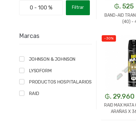
₲. 525
Filtrar
BAND-AID TRAN
(40) -
Marcas
-30%
-
U
JOHNSON & JOHNSON
LYSOFORM
PRODUCTOS HOSPITALARIOS
RAID
₲. 29.960
RAID MAX MATA
ARAÑAS X 3
-
U