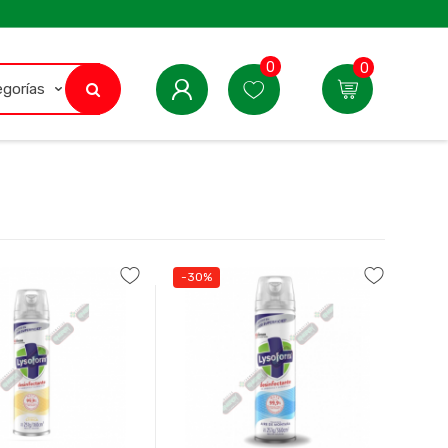
0
0
-30%