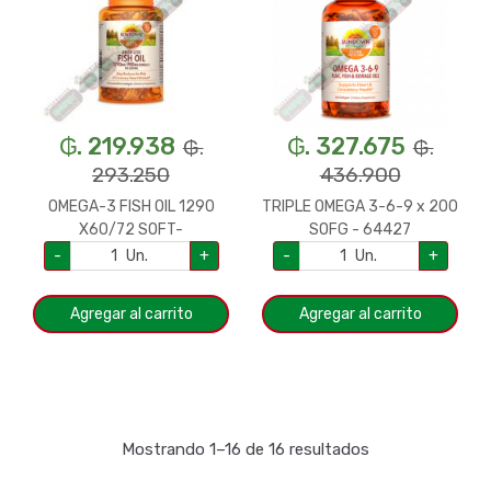
₲. 219.938
₲. 327.675
₲.
₲.
293.250
436.900
OMEGA-3 FISH OIL 1290
TRIPLE OMEGA 3-6-9 x 200
X60/72 SOFT-
SOFG - 64427
18673/65339 SUND
-
Un.
+
-
Un.
+
Agregar al carrito
Agregar al carrito
Mostrando 1–16 de 16 resultados