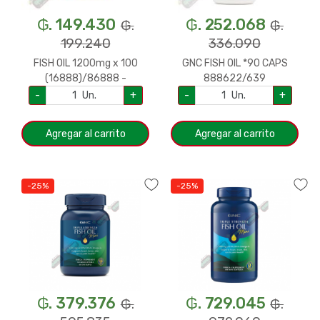
₲. 149.430
₲. 252.068
₲.
₲.
199.240
336.090
FISH OIL 1200mg x 100
GNC FISH OIL *90 CAPS
(16888)/86888 -
888622/639
SUNDOWN
-
Un.
+
-
Un.
+
Agregar al carrito
Agregar al carrito
-25%
-25%
₲. 379.376
₲. 729.045
₲.
₲.