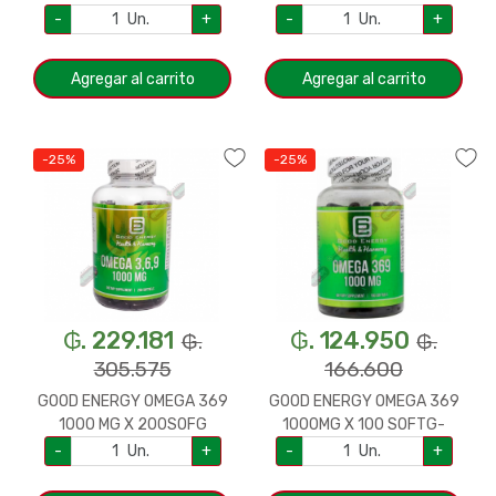
328725
-
Un.
+
-
Un.
+
Agregar al carrito
Agregar al carrito
-25%
-25%
₲. 229.181
₲. 124.950
₲.
₲.
305.575
166.600
GOOD ENERGY OMEGA 369
GOOD ENERGY OMEGA 369
1000 MG X 200SOFG
1000MG X 100 SOFTG-
-328909
32884
-
Un.
+
-
Un.
+