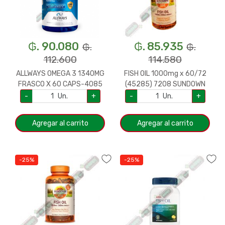
₲. 90.080
₲. 85.935
₲.
₲.
112.600
114.580
ALLWAYS OMEGA 3 1340MG
FISH OIL 1000mg x 60/72
FRASCO X 60 CAPS-4085
(45285) 7208 SUNDOWN
-
Un.
+
-
Un.
+
Agregar al carrito
Agregar al carrito
-25%
-25%