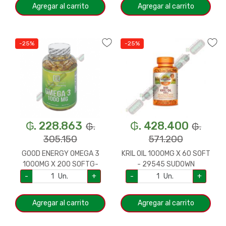
Agregar al carrito
Agregar al carrito
-25%
-25%
₲. 228.863
₲. 428.400
₲.
₲.
305.150
571.200
GOOD ENERGY OMEGA 3
KRIL OIL 1000MG X 60 SOFT
1000MG X 200 SOFTG-
- 29545 SUDOWN
328893
-
Un.
+
-
Un.
+
Agregar al carrito
Agregar al carrito