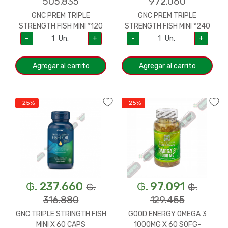
505.835
972.060
GNC PREM TRIPLE
GNC PREM TRIPLE
STRENGTH FISH MINI *120
STRENGTH FISH MINI *240
CAPS 70592
CAPS 70493
-
Un.
+
-
Un.
+
Agregar al carrito
Agregar al carrito
-25%
-25%
₲. 237.660
₲. 97.091
₲.
₲.
316.880
129.455
GNC TRIPLE STRINGTH FISH
GOOD ENERGY OMEGA 3
MINI X 60 CAPS
1000MG X 60 SOFG-