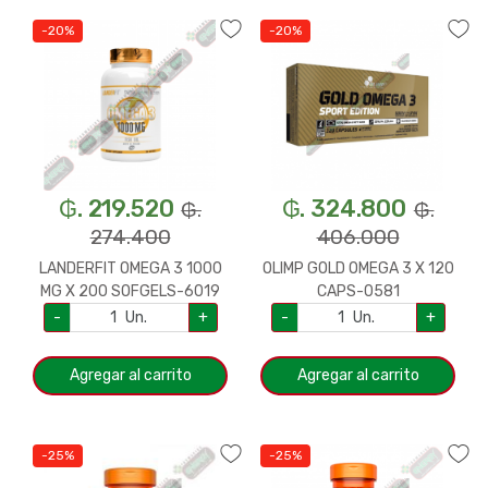
-20%
-20%
₲. 219.520
₲. 324.800
₲.
₲.
274.400
406.000
LANDERFIT OMEGA 3 1000
OLIMP GOLD OMEGA 3 X 120
MG X 200 SOFGELS-6019
CAPS-0581
-
Un.
+
-
Un.
+
Agregar al carrito
Agregar al carrito
-25%
-25%