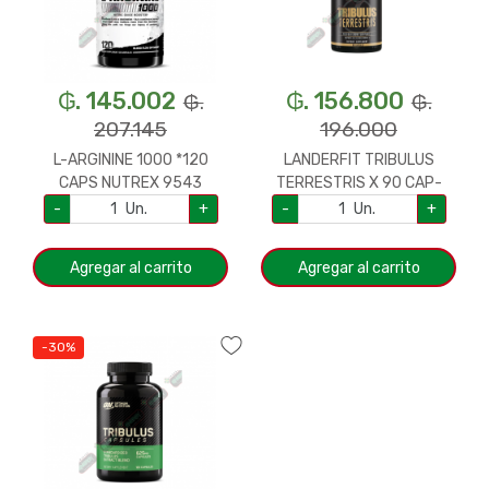
₲. 145.002
₲. 156.800
₲.
₲.
207.145
196.000
L-ARGININE 1000 *120
LANDERFIT TRIBULUS
CAPS NUTREX 9543
TERRESTRIS X 90 CAP-
416071
-
Un.
+
-
Un.
+
Agregar al carrito
Agregar al carrito
-30%