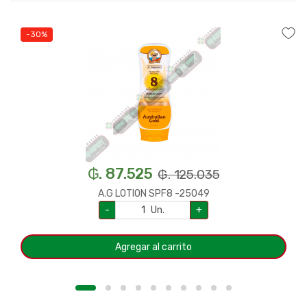
-30%
₲. 87.525
₲. 125.035
A.G LOTION SPF8 -25049
-
Un.
+
Agregar al carrito