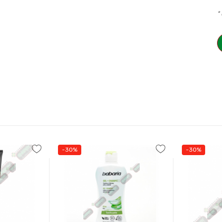
*
-30%
-30%