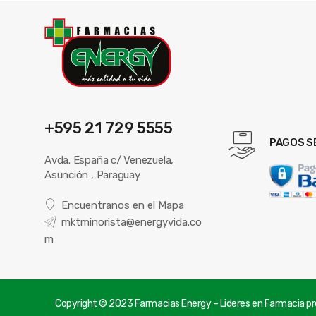
+595 21 729 5555
PAGOS S
Avda. España c/ Venezuela,
Asunción , Paraguay
Encuentranos en el Mapa
mktminorista@energyvida.co
m
Copyright © 2023 Farmacias Energy – Lideres en Farmacia pre