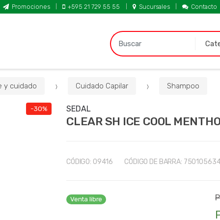
Promociones
+595 21 729 55 55
Sucursales
Contacto
B
u
s
c
a
e y cuidado
Cuidado Capilar
Shampoo
r
p
SEDAL
-30%
CLEAR SH ICE COOL MENTHO
o
r
:
CÓDIGO:
09416
CÓDIGO DE BARRA:
75010563
P
Venta libre