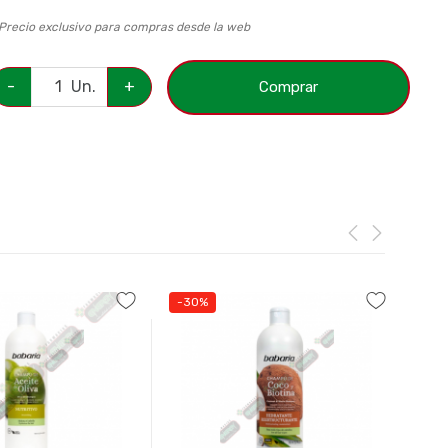
 Precio exclusivo para compras desde la web
-
Un.
+
Comprar
-30%
-3
₲
AN