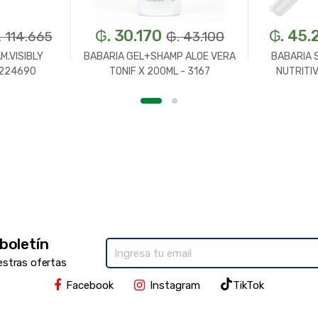
₲. 30.170
₲. 45.
. 114.665
₲. 43.100
M.VISIBLY
BABARIA GEL+SHAMP ALOE VERA
BABARIA S
-224690
TONIF X 200ML - 3167
NUTRITI
 boletín
estras ofertas
Facebook
Instagram
TikTok