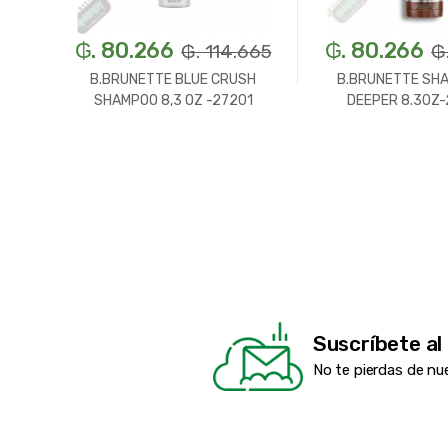
₲. 80.266
₲. 80.266
50
₲. 114.665
₲
CO
B.BRUNETTE BLUE CRUSH
B.BRUNETTE SHA
SHAMPOO 8,3 OZ -27201
DEEPER 8.3OZ
Suscríbete al
No te pierdas de nu