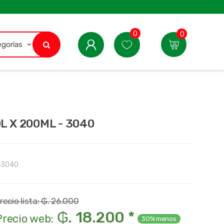
0
0
L X 200ML - 3040
43040
recio lista: ₲. 26.000
₲. 18.200 *
Precio web:
30% menos