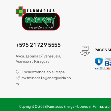
+595 21 729 5555
PAGOS S
Avda. España c/ Venezuela,
Asunción , Paraguay
Encuentranos en el Mapa
mktminorista@energyvida.co
m
Copyright © 2023 Farmacias Energy – Lideres en Farmacia pre