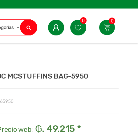
0
0
OC MCSTUFFINS BAG-5950
65950
₲. 49.215 *
Precio web: