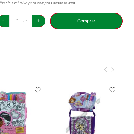
 Precio exclusivo para compras desde la web
-
Un.
+
Comprar
C