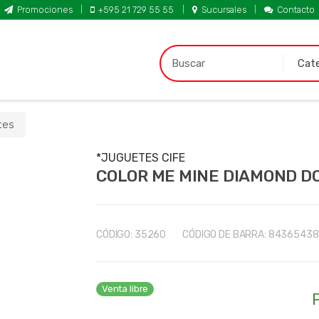
Promociones
+595 21 729 55 55
Sucursales
Contacto
B
u
s
c
a
tes
r
p
*JUGUETES CIFE
COLOR ME MINE DIAMOND D
o
r
:
CÓDIGO:
35260
CÓDIGO DE BARRA:
84365438
Venta libre