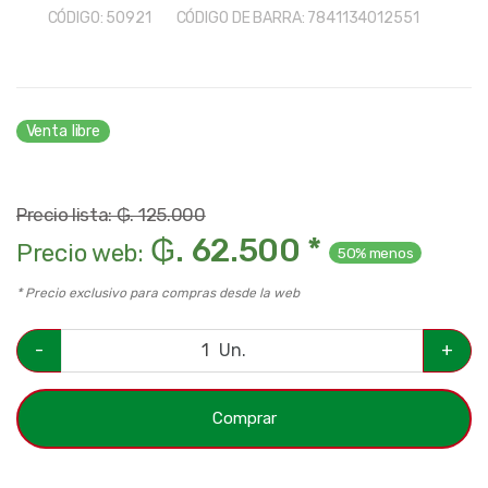
CÓDIGO:
50921
CÓDIGO DE BARRA:
7841134012551
Venta libre
Precio lista: ₲. 125.000
₲. 62.500 *
Precio web:
50% menos
* Precio exclusivo para compras desde la web
-
Un.
+
Comprar