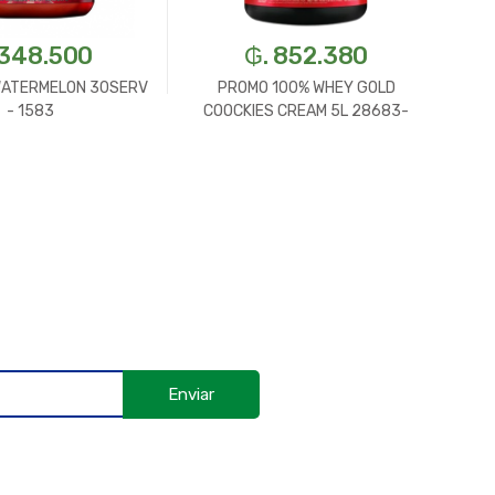
 348.500
₲. 852.380
WATERMELON 30SERV
PROMO 100% WHEY GOLD
- 1583
COOCKIES CREAM 5L 28683-
OPTIM
Enviar