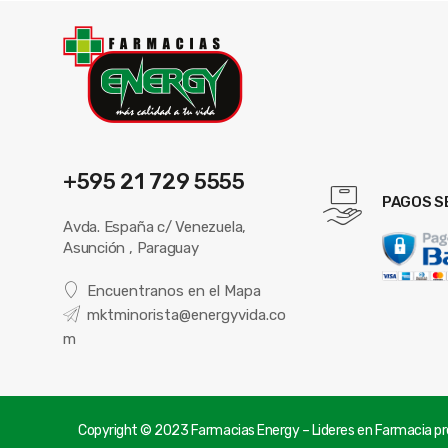
+595 21 729 5555
PAGOS S
Avda. España c/ Venezuela,
Asunción , Paraguay
Encuentranos en el Mapa
mktminorista@energyvida.co
m
Copyright © 2023 Farmacias Energy – Lideres en Farmacia pre