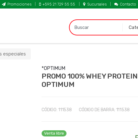
Promociones
+595 21 729 55 55
Sucursales
Contacto
B
u
s
c
a
 especiales
r
p
*OPTIMUM
PROMO 100% WHEY PROTEIN
o
r
OPTIMUM
:
CÓDIGO:
111538
CÓDIGO DE BARRA:
111538
Venta libre