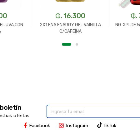
300
₲. 16.300
₲.
EL UVA CON
2X1 ENA ENARGY GEL VAINILLA
NO-XPLDE 
A
C/CAFEINA
 boletín
estras ofertas
Facebook
Instagram
TikTok