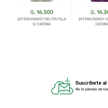
₲. 16.300
₲. 16.
IN
2X1 ENA ENARGY GEL FRUTILLA
2X1 ENA ENARGY G
UM
S/ CAFEINA
CAFEIN
Suscríbete al
No te pierdas de nu