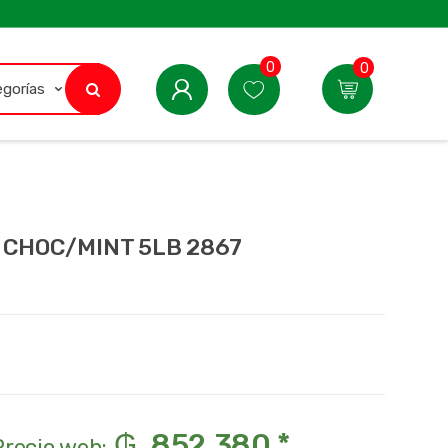
0
0
 CHOC/MINT 5LB 2867
₲. 852.380 *
Precio web: