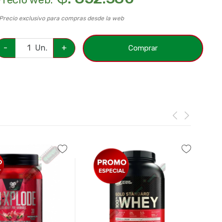
 Precio exclusivo para compras desde la web
-
Un.
+
Comprar